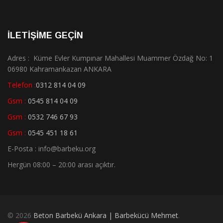
İLETİŞİME GEÇİN
Adres : Küme Evler Kumpınar Mahallesi Muammer Özdağ No: 1
06980 Kahramankazan ANKARA
Telefon :
0312 814 04 09
Gsm :
0545 814 04 09
Gsm :
0532 746 67 93
Gsm :
0545 451 18 61
E-Posta : info@barbeku.org
Hergün 08:00 – 20:00 arası açıktır.
© 2026
Beton Barbekü Ankara | Barbekücü Mehmet
.