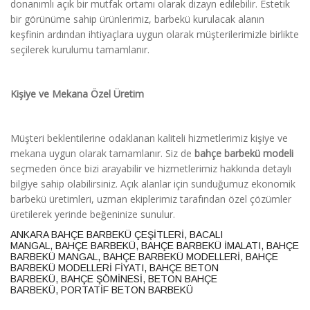
donanımlı açık bir mutfak ortamı olarak dizayn edilebilir. Estetik
bir görünüme sahip ürünlerimiz, barbekü kurulacak alanın
keşfinin ardından ihtiyaçlara uygun olarak müşterilerimizle birlikte
seçilerek kurulumu tamamlanır.
Kişiye ve Mekana Özel Üretim
Müşteri beklentilerine odaklanan kaliteli hizmetlerimiz kişiye ve
mekana uygun olarak tamamlanır. Siz de
bahçe barbekü modeli
seçmeden önce bizi arayabilir ve hizmetlerimiz hakkında detaylı
bilgiye sahip olabilirsiniz. Açık alanlar için sunduğumuz ekonomik
barbekü üretimleri, uzman ekiplerimiz tarafından özel çözümler
üretilerek yerinde beğeninize sunulur.
ANKARA BAHÇE BARBEKÜ ÇEŞİTLERİ
,
BACALI
MANGAL
,
BAHÇE BARBEKÜ
,
BAHÇE BARBEKÜ İMALATI
,
BAHÇE
BARBEKÜ MANGAL
,
BAHÇE BARBEKÜ MODELLERİ
,
BAHÇE
BARBEKÜ MODELLERİ FİYATI
,
BAHÇE BETON
BARBEKÜ
,
BAHÇE ŞÖMİNESİ
,
BETON BAHÇE
BARBEKÜ
,
PORTATİF BETON BARBEKÜ