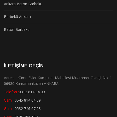
Ankara Beton Barbekü
Barbekü Ankara
Beton Barbekü
İLETİŞİME GEÇİN
Adres : Küme Evler Kumpınar Mahallesi Muammer Özdağ No: 1
06980 Kahramankazan ANKARA
Telefon :
0312 814 04 09
Gsm :
0545 814 04 09
Gsm :
0532 746 67 93
Gsm :
0545 451 18 61