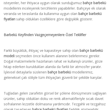
isteyenler, her ihtiyaca uygun olarak sunduğumuz
bahçe barbekü
modellerini inceleyerek tercihlerini yapabilirler. Bahçeye ek olarak
veranda ve teraslarda da kullanıma uygun olan
bahçe barbekü
fiyatları
sahip oldukları özelliklere göre değişiklik gösterir.
Barbekü Keyfinden Vazgeçemeyenlere Özel Teklifler
Farklı büyüklük, ihtiyaç ve kapasiteye sahip olan
bahçe barbekü
modeli
seçmeden önce kullanım alanının belirlenmesi gerekir.
Doğal malzemelerle hazırlanan rahat ve kullanışlı ürünler, göze
hitap ederken kuruldukları alanda da farklı bir atmosfer yaratır.
İşlevsel detaylarla süslenen
bahçe barbekü
modellerimiz,
geleneksel çatı stiliyle tüm ihtiyaçları güvenli bir şekilde karşılar.
Tuğladan gelen zarafetin görsel bir şölene dönüşmesini sağlayan
ürünler, sahip oldukları doku ve renk alternatifleriyle sıcak davet
sofralarının lezzetle dolmasına yardımcıdır. Tezgahlı ve tezgahsız
olarak tasarlanan
bahçe barbekü fiyatları
farklılık gösterebilir.